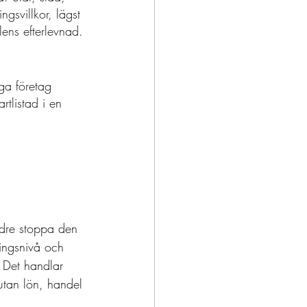
gsvillkor, lägst 
lens efterlevnad.
ga företag 
rtlistad i en 
dre stoppa den 
ringsnivå och 
 Det handlar 
 utan lön, handel 