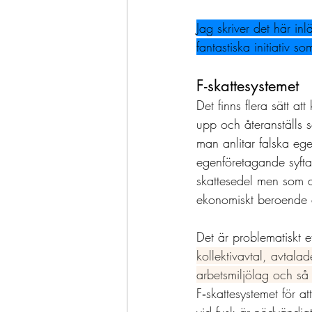
Jag skriver det här inl
fantastiska initiativ s
F-skattesystemet 
Det finns flera sätt a
upp och återanställs s
man anlitar falska egen
egenföretagande syft
skattesedel men som ar
ekonomiskt beroende 
Det är problematiskt 
kollektivavtal, avtala
arbetsmiljölag och så 
F‑skattesystemet för at