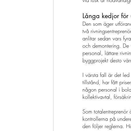
vid fusk är nödvändigt
Långa kedjor för 
Den som äger utförande
två rivningsentrepren
anlitar sedan vars fy
och demontering. De fy
personal, lättare rivni
byggprojekt desto vär
I värsta fall är det l
tillstånd, har fått pr
någon personal i bolag
kollektivavtal, försäkri
Som totalentreprenör ä
kontrollerna på undere
den följer reglerna. H