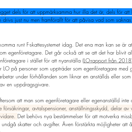
ägget dels för att uppmärksamma hur illa det är, dels för att l
om drivs just nu men framförallt för att påvisa vad som saknas
tt komma runt F-skattesystemet idag. Det ena man kan se är at
om egenföretagare. Det går också att se att det har blivit all
företagare i stället för att nyanställa (
LO-rapport från 2018
ar LO på personer som uppträder som egenföretagare med 
betar under förhållanden som liknar en anställds eller som h
av en uppdragsgivare.
eftersom att man som egenföretagare eller egenanställd inte 
de försäkringar, avtalspensioner, anställningsskydd, delar av 
vidare. 
Det behövs nya bestämmelser för att motverka miss
t undgå skatter och avgifter. Även förstärkta möjligheter att å