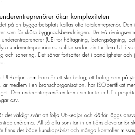
.
underentreprenörer ökar komplexiteten 
t på en byggarbetsplats kallas ofta totalentreprenör. Den i s
örer som får sköta byggnadsberedningen. De två rivningsent
ra underentreprenörer (UE) för håltagning, betongsågning, b
ra underentreprenörerna anlitar sedan sin tur flera UE i var
ng och sanering. Det såhär fortsätter det i oändligheter och j
re. 
ed i UE-kedjan som bara är ett skalbolag; ett bolag som på yt
iser, är medlem i en branschorganisation, har ISO-certifikat m
et. Den underentreprenören kan i sin tur ta in UE i projekte
ngar osv.  
r det väldigt svårt att följa UE-kedjor och därför läggs ansv
ntreprenörerna. Alltså alla som tar in en tjänsteleverantör sk
är finns det både kunskapsbrist och många kontroller missas