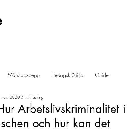
e
Måndagspepp
Fredagskrönika
Guide
 nov. 2020
5 min läsning
ur Arbetslivskriminalitet i
schen och hur kan det