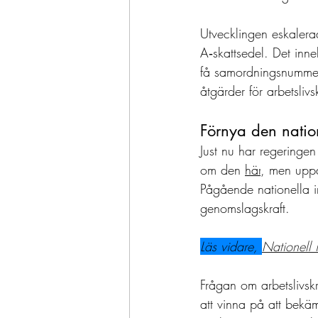
Utvecklingen eskalera
A‑skattsedel. Det inne
få samordningsnummer 
åtgärder för arbetsliv
Förnya den natione
Just nu har regeringen
om den 
här
, men uppd
Pågående nationella in
genomslagskraft. 
Läs vidare, 
Nationell i
Frågan om arbetslivskr
att vinna på att bekäm