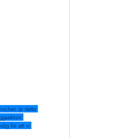
ranschen är detta 
yggsektorn 
ig för att vi 