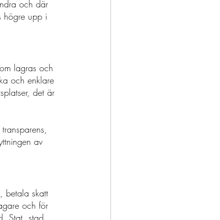
andra och där 
s högre upp i 
som lagras och 
lska och enklare 
splatser, det är 
 transparens, 
yttningen av 
, betala skatt 
tagare och för 
. Stat, stad, 