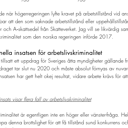
de när högerregeringen lyfte kravet på arbetstillstånd vid 
bar att den som saknade arbetstillstånd eller uppehållstills
och A‑skattsedel från Skatteverket. Jag vill se likvärdig s
skriminalitet som den norska regeringen införde 2017. 
lla insatsen för arbetslivskriminalitet 
 tillsatt ett uppdrag för Sveriges åtta myndigheter gällande 
raget tar slut nu 2020 och måste absolut förnyas av nuvar
satsen har gett helt okej resultat, vidare arbete krävs för at
nsats visar flera fall av arbetslivskriminalitet
iminalitet är egentligen inte en höger eller vänster-fråga. He
pa denna brottslighet för att få tillstånd sund konkurrens o