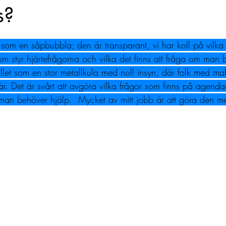
s?
 som en såpbubbla; den är transparant, vi har koll på vilka
 som styr hjärtefrågorna och vilka det finns att fråga om man 
llet som en stor metallkula med noll insyn, där folk med mak
är. Det är svårt att avgöra vilka frågor som finns på agend
man behöver hjälp.  Mycket av mitt jobb är att göra den met