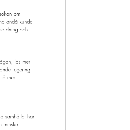
ansökan om 
tånd ändå kunde 
amordning och 
frågan, läs mer 
ande regering. 
t få mer 
la samhället har 
ch minska 