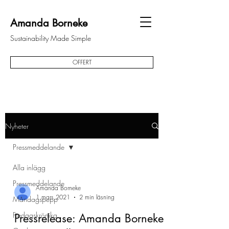
Amanda Borneke
Sustainability Made Simple
OFFERT
Nyheter
Pressmeddelande
Alla inlägg
Pressmeddelande
Amanda Borneke
1 mars 2021
2 min läsning
Måndagspepp
Fredagskrönika
Pressrelease: Amanda Borneke