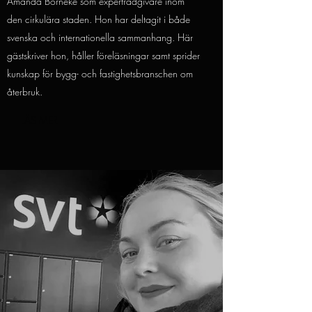
Amanda Borneke som expertrådgivare inom
den cirkulära staden. Hon har deltagit i både
svenska och internationella sammanhang. Här
gästskriver hon, håller föreläsningar samt sprider
kunskap för bygg- och fastighetsbranschen om
återbruk.
LÄS MER