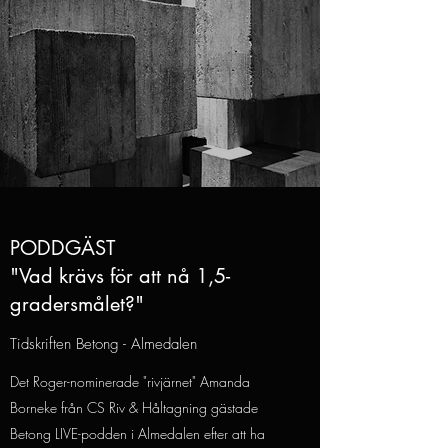
PODDGÄST
"Vad krävs för att nå 1,5-
gradersmålet?"
Tidskriften Betong - Almedalen
Det Roger-nominerade "rivjärnet" Amanda
Borneke från CS Riv & Håltagning gästade
Betong LIVE-podden i Almedalen efter att ha