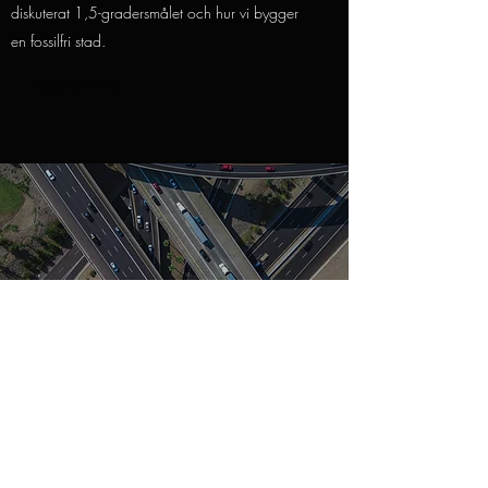
diskuterat 1,5-gradersmålet och hur vi bygger
en fossilfri stad.
LYSSNA HÄR