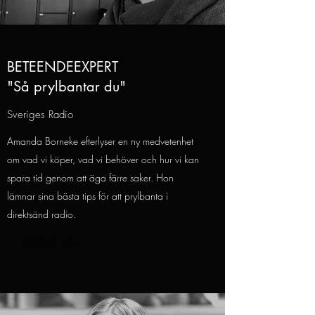
BETEENDEEXPERT
"Så prylbantar du"
Sveriges Radio
Amanda Borneke efterlyser en ny medvetenhet
om vad vi köper, vad vi behöver och hur vi kan
spara tid genom att äga färre saker. Hon
lämnar sina bästa tips för att prylbanta i
direktsänd radio.
LYSSNA HÄR