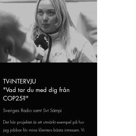
TV-INTERVJU
"Vad tar du med dig från
COP25?"
Sveriges Radio samt Svt Sámpi
Det här projektet är ett utmärkt exempel på hur
jag jobbar för mina klienters bästa intressen. Vi