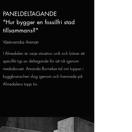
PANELDELTAGANDE
"Hur bygger en fossilfri stad
tillsammans?"
Västsvenska Arenan
I Almedalen är varje situation unik och kräver ett
specifikt typ av deltagande för att nå igenom
mediabruset. Amanda Bornekes tal om tuppar i
byggbranschen slog igenom och hamnade på
Almedalens topp tio.
SE PANELEN