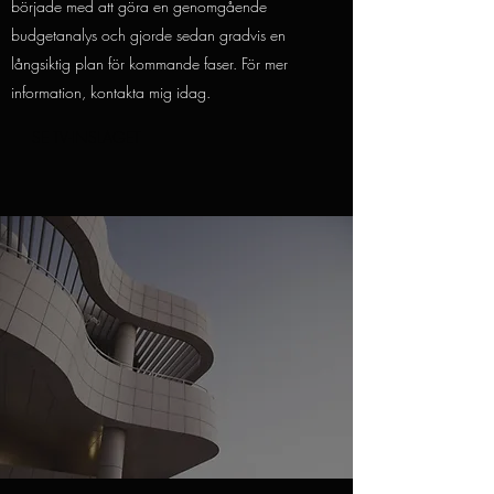
började med att göra en genomgående
budgetanalys och gjorde sedan gradvis en
långsiktig plan för kommande faser. För mer
information, kontakta mig idag.
SE TV-INSLAGET