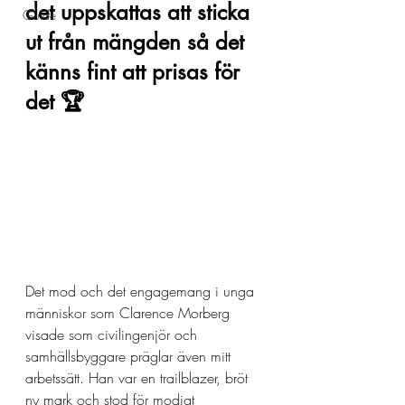
det uppskattas att sticka 
Guide
ut från mängden så det 
känns fint att prisas för 
det 🏆 
Det mod och det engagemang i unga 
människor som Clarence Morberg 
visade som civilingenjör och 
samhällsbyggare präglar även mitt 
arbetssätt. Han var en trailblazer, bröt 
ny mark och stod för modigt 