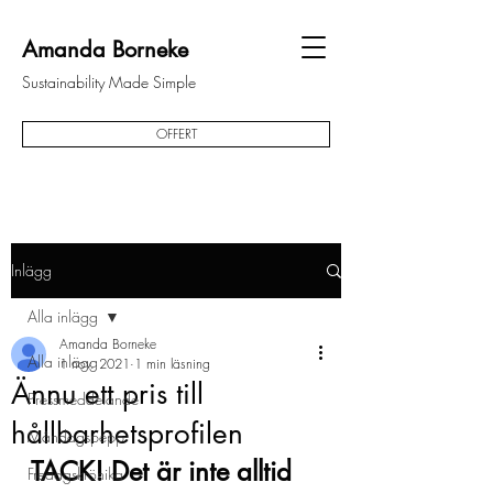
Amanda Borneke
Sustainability Made Simple
OFFERT
Inlägg
Alla inlägg
Amanda Borneke
Alla inlägg
1 nov. 2021
1 min läsning
Ännu ett pris till
Pressmeddelande
hållbarhetsprofilen
Måndagspepp
TACK! Det är inte alltid 
Fredagskrönika