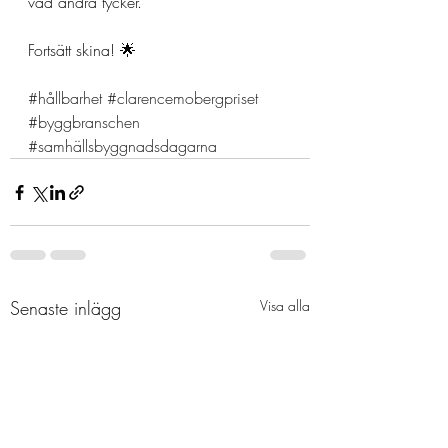
vad andra tycker. 
Fortsätt skina! 🌟 
#hållbarhet
#clarencemobergpriset
#byggbranschen
#samhällsbyggnadsdagarna
Senaste inlägg
Visa alla