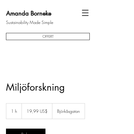
Amanda Borneke
Sustainability Made Simple
OFFERT
Miljöforskning
19,99
amerikanska
1 h
1
19,99 US$
Björkåsgatan
dollar