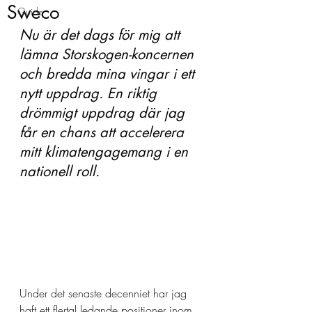
Sweco
Guide
Nu är det dags för mig att 
lämna Storskogen-koncernen 
och bredda mina vingar i ett 
nytt uppdrag. En riktig 
drömmigt uppdrag där jag 
får en chans att accelerera 
mitt klimatengagemang i en 
nationell roll. 
Under det senaste decenniet har jag 
haft ett flertal ledande positioner inom 