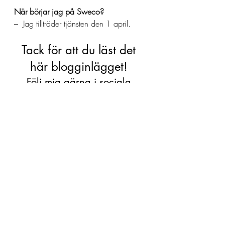
När börjar jag på Sweco?
–  Jag tillträder tjänsten den 1 april. 
Tack för att du läst det 
här blogginlägget! 
Följ mig gärna i sociala 
medier under 
@amandaborneke
Pressmeddelande
Senaste inlägg
Visa alla