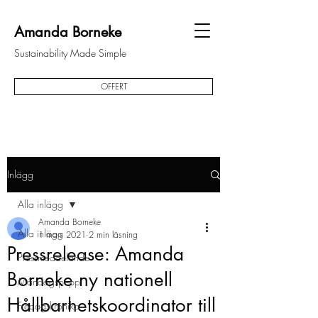
Amanda Borneke
Sustainability Made Simple
OFFERT
Inlägg
Alla inlägg
Amanda Borneke
Alla inlägg
1 mars 2021
2 min läsning
Pressrelease: Amanda
Pressmeddelande
Borneke ny nationell
Måndagspepp
Hållbarhetskoordinator till
Fredagskrönika