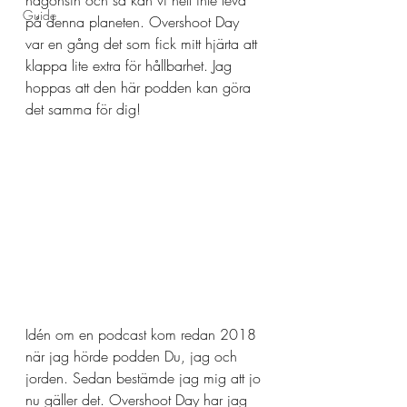
någonsin och så kan vi helt inte leva 
Guide
på denna planeten. Overshoot Day 
var en gång det som fick mitt hjärta att 
klappa lite extra för hållbarhet. Jag 
hoppas att den här podden kan göra 
det samma för dig!
Idén om en podcast kom redan 2018 
när jag hörde podden Du, jag och 
jorden. Sedan bestämde jag mig att jo 
nu gäller det. Overshoot Day har jag 