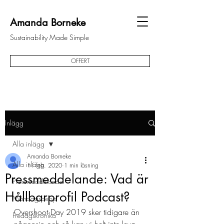
Amanda Borneke
Sustainability Made Simple
OFFERT
Inlägg
Alla inlägg
Amanda Borneke
Alla inlägg
11 feb. 2020
1 min läsning
Pressmeddelande: Vad är
Pressmeddelande
Hållbarprofil Podcast?
Måndagspepp
Overshoot Day 2019 sker tidigare än 
Fredagskrönika