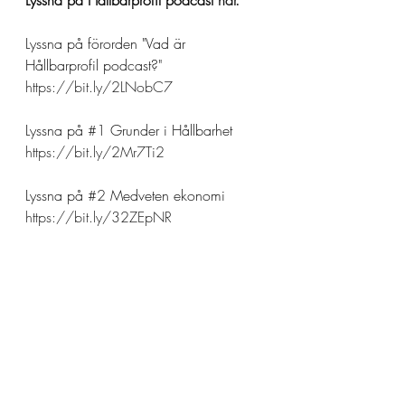
Lyssna på Hållbarprofil podcast 
här.
Lyssna på förorden "Vad är 
Hållbarprofil podcast?"
https://bit.ly/2LNobC7
Lyssna på 
#1
 Grunder i Hållbarhet
https://bit.ly/2Mr7Ti2
Lyssna på 
#2
 Medveten ekonomi
https://bit.ly/32ZEpNR