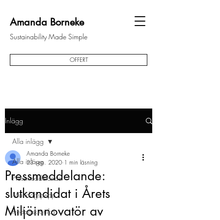
Amanda Borneke
Sustainability Made Simple
OFFERT
Inlägg
Alla inlägg
Amanda Borneke
Alla inlägg
23 sep. 2020
1 min läsning
Pressmeddelande:
Pressmeddelande
slutkandidat i Årets
Måndagspepp
Miljöinnovatör av
Fredagskrönika