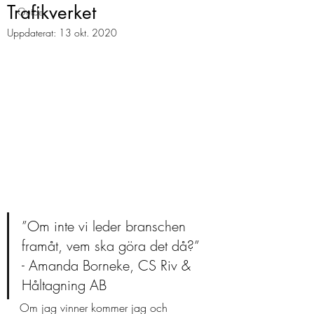
Trafikverket
Guide
Uppdaterat:
13 okt. 2020
”Om inte vi leder branschen 
framåt, vem ska göra det då?” 
- Amanda Borneke, CS Riv & 
Håltagning AB 
Om jag vinner kommer jag och 