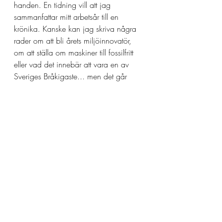
handen. En tidning vill att jag 
sammanfattar mitt arbetsår till en 
krönika. Kanske kan jag skriva några 
rader om att bli årets miljöinnovatör, 
om att ställa om maskiner till fossilfritt 
eller vad det innebär att vara en av 
Sveriges Bråkigaste... men det går 
inte. 
För Sverige präglas just nu av en 
världsomfattande pandemi och 
människor dör. De är några av oss 
som förlorat våra närmaste i år. Några 
av oss har fått åka cellofantaxi och bli 
petade i hjärnan av kärnkraftdoktorer. 
Eller så har vi inte fått en smakande 
slurk kaffe sen i mars. 
Ha det i åtanke när du bemöter folk 