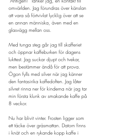
”Äntligen!” Tänker jag, en kontakt till 
omvärlden. Jag förundras över känslan 
att vara så förtvivlat lycklig över att se 
en annan människa, även med en 
glasvägg mellan oss. 
Med tunga steg går jag till skafferiet 
och öppnar kaffeburken för dagens 
lukttest. Jag suckar djupt och tvekar, 
men bestämmer ändå för att prova. 
Ögon fylls med silver när jag känner 
den fantasirika kaffedoften. Jag låter 
silvret rinna ner för kinderna när jag tar 
min första klunk av smakande kaffe på 
8 veckor. 
Nu har blivit vinter. Frosten ligger som 
ett täcke över gräsmattan. Datorn finns 
i knät och en rykande kopp kaffe i 