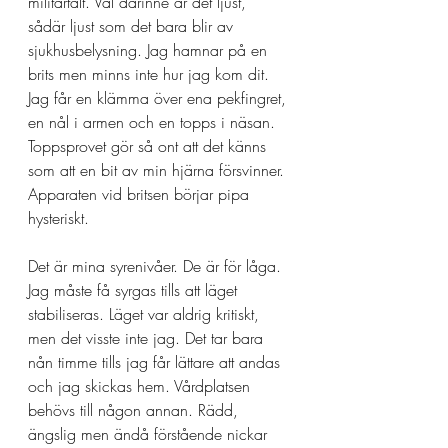
militärtält. Väl därinne är det ljust, 
sådär ljust som det bara blir av 
sjukhusbelysning. Jag hamnar på en 
brits men minns inte hur jag kom dit. 
Jag får en klämma över ena pekfingret, 
en nål i armen och en topps i näsan. 
Toppsprovet gör så ont att det känns 
som att en bit av min hjärna försvinner. 
Apparaten vid britsen börjar pipa 
hysteriskt. 
Det är mina syrenivåer. De är för låga. 
Jag måste få syrgas tills att läget 
stabiliseras. Läget var aldrig kritiskt, 
men det visste inte jag. Det tar bara 
nån timme tills jag får lättare att andas 
och jag skickas hem. Vårdplatsen 
behövs till någon annan. Rädd, 
ängslig men ändå förstående nickar 