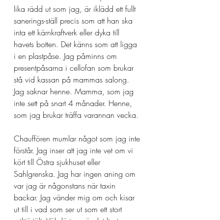
lika rädd ut som jag, är iklädd ett fullt 
sanerings-ställ precis som att han ska 
inta ett kärnkraftverk eller dyka till 
havets botten. Det känns som att ligga 
i en plastpåse. Jag påminns om 
presentpåsarna i cellofan som brukar 
stå vid kassan på mammas salong. 
Jag saknar henne. Mamma, som jag 
inte sett på snart 4 månader. Henne, 
som jag brukar träffa varannan vecka. 
Chauffören mumlar något som jag inte 
förstår. Jag inser att jag inte vet om vi 
kört till Östra sjukhuset eller 
Sahlgrenska. Jag har ingen aning om 
var jag är någonstans när taxin 
backar. Jag vänder mig om och kisar 
ut till i vad som ser ut som ett stort 