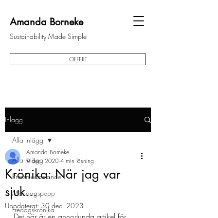
Amanda Borneke
Sustainability Made Simple
OFFERT
Inlägg
Alla inlägg
Amanda Borneke
Alla inlägg
9 dec. 2020
4 min läsning
Krönika: När jag var
Pressmeddelande
sjuk...
Måndagspepp
Uppdaterat:
30 dec. 2023
Fredagskrönika
Det här är en annorlunda artikel för 