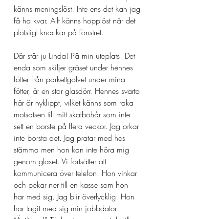
känns meningslöst. Inte ens det kan jag 
få ha kvar. Allt känns hopplöst när det 
plötsligt knackar på fönstret. 
Där står ju Linda! På min uteplats! Det 
enda som skiljer gräset under hennes 
fötter från parkettgolvet under mina 
fötter, är en stor glasdörr. Hennes svarta 
hår är nyklippt, vilket känns som raka 
motsatsen till mitt skatbohår som inte 
sett en borste på flera veckor. Jag orkar 
inte borsta det. Jag pratar med hes 
stämma men hon kan inte höra mig 
genom glaset. Vi fortsätter att 
kommunicera över telefon. Hon vinkar 
och pekar ner till en kasse som hon 
har med sig. Jag blir överlycklig. Hon 
har tagit med sig min jobbdator. 