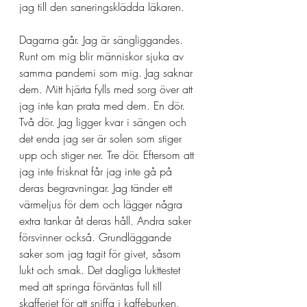
jag till den saneringsklädda läkaren. 
Dagarna går. Jag är sängliggandes. 
Runt om mig blir människor sjuka av 
samma pandemi som mig. Jag saknar 
dem. Mitt hjärta fylls med sorg över att 
jag inte kan prata med dem. En dör. 
Två dör. Jag ligger kvar i sängen och 
det enda jag ser är solen som stiger 
upp och stiger ner. Tre dör. Eftersom att 
jag inte frisknat får jag inte gå på 
deras begravningar. Jag tänder ett 
värmeljus för dem och lägger några 
extra tankar åt deras håll. Andra saker 
försvinner också. Grundläggande 
saker som jag tagit för givet, såsom 
lukt och smak. Det dagliga lukttestet 
med att springa förväntas full till 
skafferiet för att sniffa i kaffeburken, 