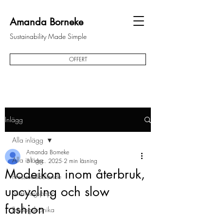
Amanda Borneke
Sustainability Made Simple
OFFERT
Inlägg
Alla inlägg
Amanda Borneke
Alla inlägg
31 dec. 2025
2 min läsning
Modeikon inom återbruk,
Pressmeddelande
upcycling och slow
Måndagspepp
fashion
Fredagskrönika