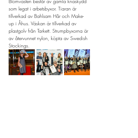
Blomvästen består av gamla knäskydd 
som legat i arbetsbyxor. Tiaran är 
tillverkad av Bahlsam Hår och Make-
up i Åhus. Väskan är tillverkad av 
plastgolv från Tarkett. Strumpbyxorna är 
av återvunnet nylon, köpta av Swedish 
Stockings.
Återvinningsgalan 2019
Amanda var nominerad till Årets 
Återvinningsinspiratör. 