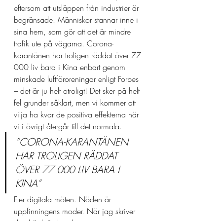
eftersom att utsläppen från industrier är 
begränsade. Människor stannar inne i 
sina hem, som gör att det är mindre 
trafik ute på vägarna. Corona-
karantänen har troligen räddat över 77 
000 liv bara i Kina enbart genom 
minskade luftföroreningar enligt Forbes 
– det är ju helt otroligt! Det sker på helt 
fel grunder såklart, men vi kommer att 
vilja ha kvar de positiva effekterna när 
vi i övrigt återgår till det normala.
”CORONA-KARANTÄNEN 
HAR TROLIGEN RÄDDAT 
ÖVER 77 000 LIV BARA I 
KINA”
Fler digitala möten. Nöden är 
uppfinningens moder. När jag skriver 