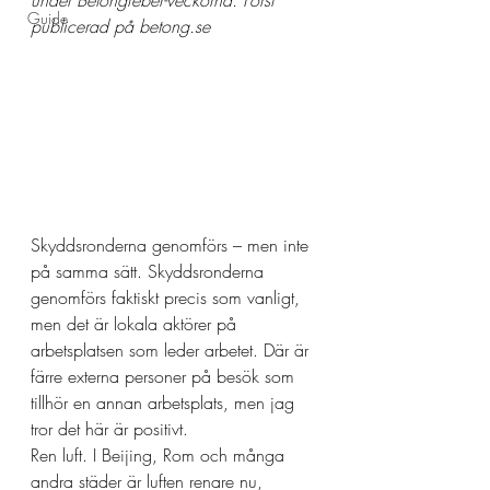
under Betongfeber-veckorna. Först 
Guide
publicerad på betong.se
Skyddsronderna genomförs – men inte 
på samma sätt. Skyddsronderna 
genomförs faktiskt precis som vanligt, 
men det är lokala aktörer på 
arbetsplatsen som leder arbetet. Där är 
färre externa personer på besök som 
tillhör en annan arbetsplats, men jag 
tror det här är positivt.
Ren luft. I Beijing, Rom och många 
andra städer är luften renare nu, 