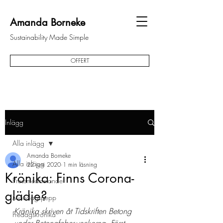
Amanda Borneke
Sustainability Made Simple
OFFERT
Inlägg
Alla inlägg
Amanda Borneke
Alla inlägg
22 juni 2020
1 min läsning
Krönika: Finns Corona-
Pressmeddelande
glädje?
Måndagspepp
Krönika skriven åt Tidskriften Betong 
Fredagskrönika