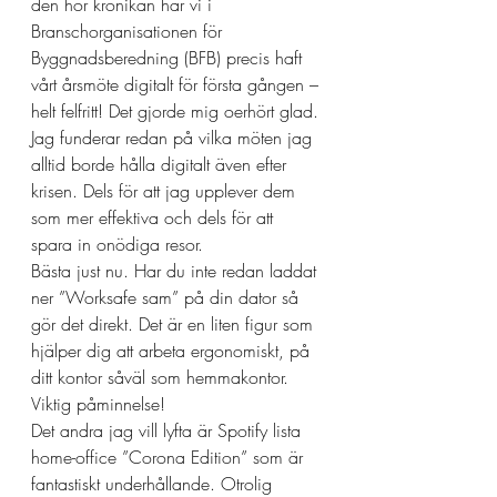
den hör krönikan har vi i 
Branschorganisationen för 
Byggnadsberedning (BFB) precis haft 
vårt årsmöte digitalt för första gången – 
helt felfritt! Det gjorde mig oerhört glad. 
Jag funderar redan på vilka möten jag 
alltid borde hålla digitalt även efter 
krisen. Dels för att jag upplever dem 
som mer effektiva och dels för att 
spara in onödiga resor.
Bästa just nu. Har du inte redan laddat 
ner ”Worksafe sam” på din dator så 
gör det direkt. Det är en liten figur som 
hjälper dig att arbeta ergonomiskt, på 
ditt kontor såväl som hemmakontor. 
Viktig påminnelse!
Det andra jag vill lyfta är Spotify lista 
home-office ”Corona Edition” som är 
fantastiskt underhållande. Otrolig 