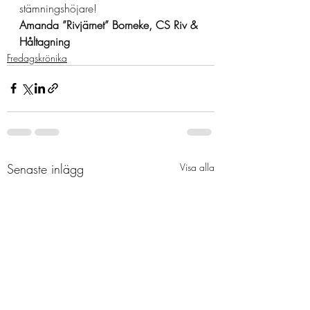
stämningshöjare!
Amanda ”Rivjärnet” Borneke, CS Riv & 
Håltagning
Fredagskrönika
Senaste inlägg
Visa alla